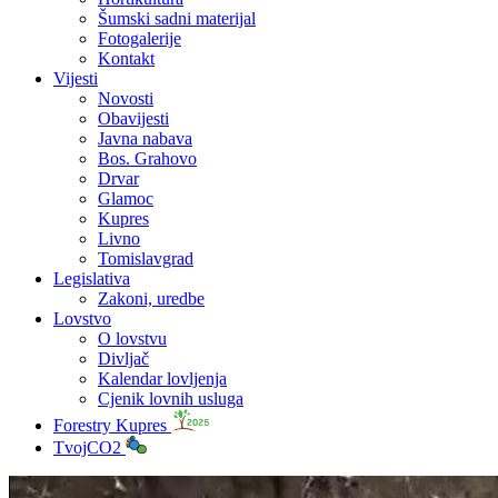
Šumski sadni materijal
Fotogalerije
Kontakt
Vijesti
Novosti
Obavijesti
Javna nabava
Bos. Grahovo
Drvar
Glamoc
Kupres
Livno
Tomislavgrad
Legislativa
Zakoni, uredbe
Lovstvo
O lovstvu
Divljač
Kalendar lovljenja
Cjenik lovnih usluga
Forestry Kupres
TvojCO2