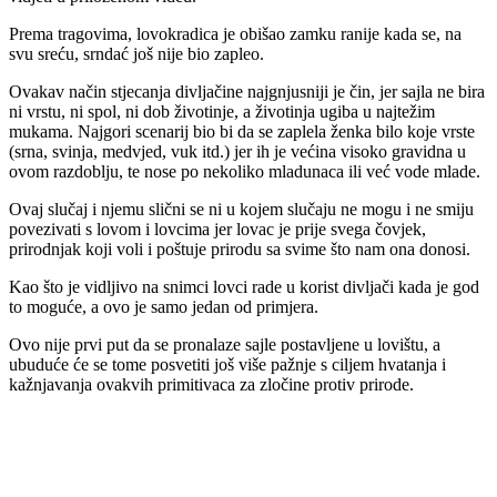
Prema tragovima, lovokradica je obišao zamku ranije kada se, na
svu sreću, srndać još nije bio zapleo.
Ovakav način stjecanja divljačine najgnjusniji je čin, jer sajla ne bira
ni vrstu, ni spol, ni dob životinje, a životinja ugiba u najtežim
mukama. Najgori scenarij bio bi da se zaplela ženka bilo koje vrste
(srna, svinja, medvjed, vuk itd.) jer ih je većina visoko gravidna u
ovom razdoblju, te nose po nekoliko mladunaca ili već vode mlade.
Ovaj slučaj i njemu slični se ni u kojem slučaju ne mogu i ne smiju
povezivati s lovom i lovcima jer lovac je prije svega čovjek,
prirodnjak koji voli i poštuje prirodu sa svime što nam ona donosi.
Kao što je vidljivo na snimci lovci rade u korist divljači kada je god
to moguće, a ovo je samo jedan od primjera.
Ovo nije prvi put da se pronalaze sajle postavljene u lovištu, a
ubuduće će se tome posvetiti još više pažnje s ciljem hvatanja i
kažnjavanja ovakvih primitivaca za zločine protiv prirode.