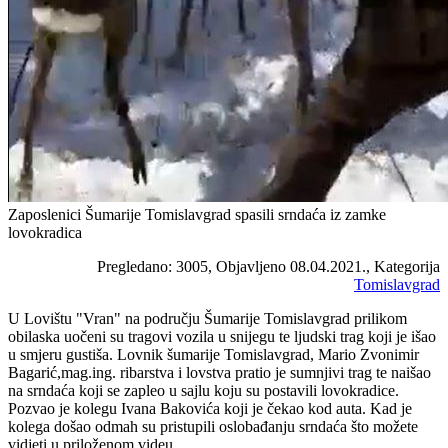
Zaposlenici Šumarije Tomislavgrad spasili srndaća iz zamke
lovokradica
Pregledano: 3005, Objavljeno 08.04.2021., Kategorija
Tomislavgrad
U Lovištu "Vran" na području Šumarije Tomislavgrad prilikom
obilaska uočeni su tragovi vozila u snijegu te ljudski trag koji je išao
u smjeru gustiša. Lovnik šumarije Tomislavgrad, Mario Zvonimir
Bagarić,mag.ing. ribarstva i lovstva pratio je sumnjivi trag te naišao
na srndaća koji se zapleo u sajlu koju su postavili lovokradice.
Pozvao je kolegu Ivana Bakovića koji je čekao kod auta. Kad je
kolega došao odmah su pristupili oslobađanju srndaća što možete
vidjeti u priloženom videu.