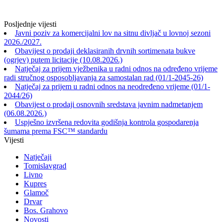
Posljednje vijesti
Javni poziv za komercijalni lov na sitnu divljač u lovnoj sezoni
2026./2027.
Obavijest o prodaji deklasiranih drvnih sortimenata bukve
(ogrjev) putem licitacije (10.08.2026.)
Natječaj za prijem vježbenika u radni odnos na određeno vrijeme
radi stručnog osposobljavanja za samostalan rad (01/1-2045-26)
Natječaj za prijem u radni odnos na neodređeno vrijeme (01/1-
2044/26)
Obavijest o prodaji osnovnih sredstava javnim nadmetanjem
(06.08.2026.)
Uspješno izvršena redovita godišnja kontrola gospodarenja
šumama prema FSC™ standardu
Vijesti
Natječaji
Tomislavgrad
Livno
Kupres
Glamoč
Drvar
Bos. Grahovo
Novosti