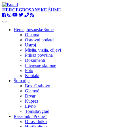
HERCEGBOSANSKE
ŠUME
Toggle
navigation
Hercegbosanske šume
O nama
Osnovni podatci
Ustroj
Misija, vizija, ciljevi
Prikaz površina
Dokumenti
Interesne skupine
Foto
Kontakt
Šumarije
Bos. Grahovo
Glamoč
Drvar
Kupres
Livno
Tomislavgrad
Rasadnik "Pržine"
O rasadniku
Hortikultura