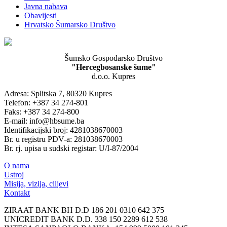
Javna nabava
Obavijesti
Hrvatsko Šumarsko Društvo
Šumsko Gospodarsko Društvo
"Hercegbosanske šume"
d.o.o. Kupres
Adresa: Splitska 7, 80320 Kupres
Telefon: +387 34 274-801
Faks: +387 34 274-800
E-mail: info@hbsume.ba
Identifikacijski broj: 4281038670003
Br. u registru PDV-a: 281038670003
Br. rj. upisa u sudski registar: U/I-87/2004
O nama
Ustroj
Misija, vizija, ciljevi
Kontakt
ZIRAAT BANK BH D.D 186 201 0310 642 375
UNICREDIT BANK D.D. 338 150 2289 612 538