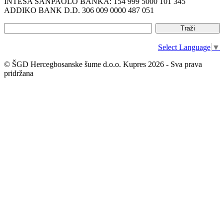
INTESA SANPAOLO BANKA: 154 999 5000 101 345
ADDIKO BANK D.D. 306 009 0000 487 051
Select Language
▼
© ŠGD Hercegbosanske šume d.o.o. Kupres 2026 - Sva prava
pridržana