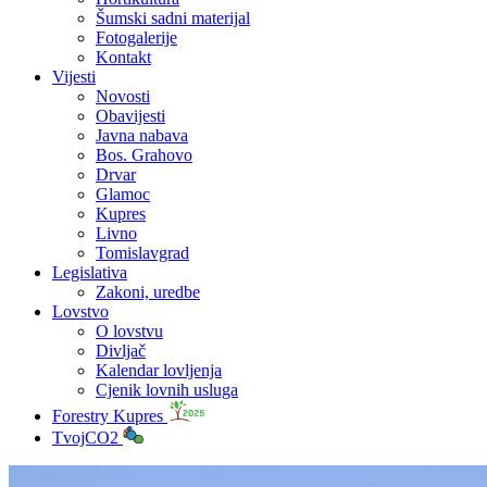
Šumski sadni materijal
Fotogalerije
Kontakt
Vijesti
Novosti
Obavijesti
Javna nabava
Bos. Grahovo
Drvar
Glamoc
Kupres
Livno
Tomislavgrad
Legislativa
Zakoni, uredbe
Lovstvo
O lovstvu
Divljač
Kalendar lovljenja
Cjenik lovnih usluga
Forestry Kupres
TvojCO2