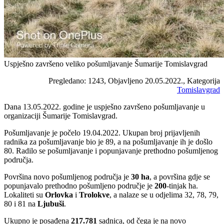
Uspješno završeno veliko pošumljavanje Šumarije Tomislavgrad
Pregledano: 1243, Objavljeno 20.05.2022., Kategorija
Tomislavgrad
Dana 13.05.2022. godine je uspješno završeno pošumljavanje u
organizaciji Šumarije Tomislavgrad.
Pošumljavanje je počelo 19.04.2022. Ukupan broj prijavljenih
radnika za pošumljavanje bio je 89, a na pošumljavanje ih je došlo
80. Radilo se pošumljavanje i popunjavanje prethodno pošumljenog
područja.
Površina novo pošumljenog područja je
30 ha
, a površina gdje se
popunjavalo prethodno pošumljeno područje je
200
-tinjak ha.
Lokaliteti su
Orlovka
i
Trolokve
, a nalaze se u odjelima 32, 78, 79,
80 i 81 na
Ljubuši
.
Ukupno je posađena
217.781
sadnica, od čega je na novo