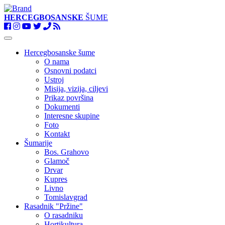
HERCEGBOSANSKE
ŠUME
Toggle
navigation
Hercegbosanske šume
O nama
Osnovni podatci
Ustroj
Misija, vizija, ciljevi
Prikaz površina
Dokumenti
Interesne skupine
Foto
Kontakt
Šumarije
Bos. Grahovo
Glamoč
Drvar
Kupres
Livno
Tomislavgrad
Rasadnik "Pržine"
O rasadniku
Hortikultura