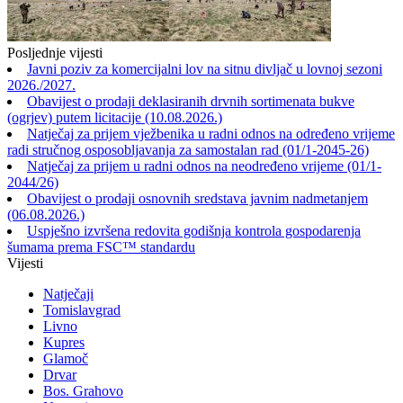
Posljednje vijesti
Javni poziv za komercijalni lov na sitnu divljač u lovnoj sezoni
2026./2027.
Obavijest o prodaji deklasiranih drvnih sortimenata bukve
(ogrjev) putem licitacije (10.08.2026.)
Natječaj za prijem vježbenika u radni odnos na određeno vrijeme
radi stručnog osposobljavanja za samostalan rad (01/1-2045-26)
Natječaj za prijem u radni odnos na neodređeno vrijeme (01/1-
2044/26)
Obavijest o prodaji osnovnih sredstava javnim nadmetanjem
(06.08.2026.)
Uspješno izvršena redovita godišnja kontrola gospodarenja
šumama prema FSC™ standardu
Vijesti
Natječaji
Tomislavgrad
Livno
Kupres
Glamoč
Drvar
Bos. Grahovo