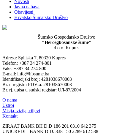
Novosti
Javna nabava
Obavijesti
Hrvatsko Šumarsko Društvo
Šumsko Gospodarsko Društvo
"Hercegbosanske šume"
d.o.o. Kupres
Adresa: Splitska 7, 80320 Kupres
Telefon: +387 34 274-801
Faks: +387 34 274-800
E-mail: info@hbsume.ba
Identifikacijski broj: 4281038670003
Br. u registru PDV-a: 281038670003
Br. rj. upisa u sudski registar: U/I-87/2004
O nama
Ustroj
Misija, vizija, ciljevi
Kontakt
ZIRAAT BANK BH D.D 186 201 0310 642 375
UNICREDIT BANK D.D. 338 150 2289 612 538