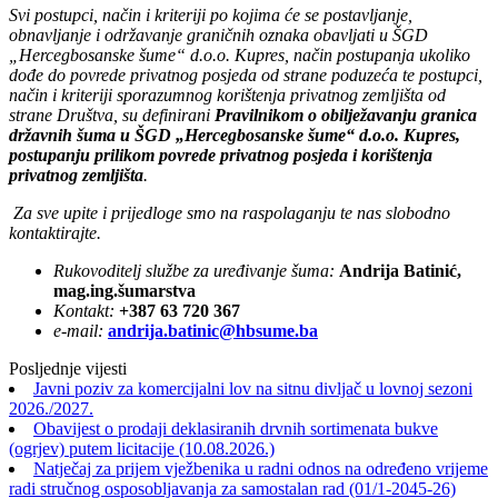
Svi postupci, način i kriteriji po kojima će se postavljanje,
obnavljanje i održavanje graničnih oznaka obavljati u ŠGD
„Hercegbosanske šume“ d.o.o. Kupres, način postupanja ukoliko
dođe do povrede privatnog posjeda od strane poduzeća te postupci,
način i kriteriji sporazumnog korištenja privatnog zemljišta od
strane Društva, su definirani
Pravilnikom o obilježavanju granica
državnih šuma u ŠGD „Hercegbosanske šume“ d.o.o. Kupres,
postupanju prilikom povrede privatnog posjeda i korištenja
privatnog zemljišta
.
Za sve upite i prijedloge smo na raspolaganju te nas slobodno
kontaktirajte.
Rukovoditelj službe za uređivanje šuma:
Andrija Batinić,
mag.ing.šumarstva
Kontakt:
+387 63 720 367
e-mail:
andrija.batinic@hbsume.ba
Posljednje vijesti
Javni poziv za komercijalni lov na sitnu divljač u lovnoj sezoni
2026./2027.
Obavijest o prodaji deklasiranih drvnih sortimenata bukve
(ogrjev) putem licitacije (10.08.2026.)
Natječaj za prijem vježbenika u radni odnos na određeno vrijeme
radi stručnog osposobljavanja za samostalan rad (01/1-2045-26)