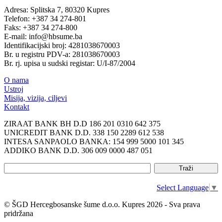
Adresa: Splitska 7, 80320 Kupres
Telefon: +387 34 274-801
Faks: +387 34 274-800
E-mail: info@hbsume.ba
Identifikacijski broj: 4281038670003
Br. u registru PDV-a: 281038670003
Br. rj. upisa u sudski registar: U/I-87/2004
O nama
Ustroj
Misija, vizija, ciljevi
Kontakt
ZIRAAT BANK BH D.D 186 201 0310 642 375
UNICREDIT BANK D.D. 338 150 2289 612 538
INTESA SANPAOLO BANKA: 154 999 5000 101 345
ADDIKO BANK D.D. 306 009 0000 487 051
Select Language
▼
© ŠGD Hercegbosanske šume d.o.o. Kupres 2026 - Sva prava
pridržana