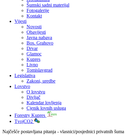
Šumski sadni materijal
Fotogalerije
Kontakt
Vijesti
Novosti
Obavijesti
Javna nabava
Bos. Grahovo
Drvar
Glamoc
Kupres
Livno
Tomislavgrad
Legislativa
Zakoni, uredbe
Lovstvo
O lovstvu
Divljač
Kalendar lovljenja
Cjenik lovnih usluga
Forestry Kupres
TvojCO2
Najčešće postavljana pitanja - vlasnici/posjednici privatnih šuma