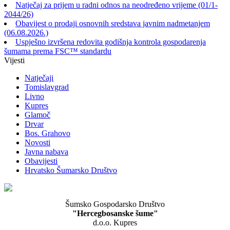
Natječaj za prijem u radni odnos na neodređeno vrijeme (01/1-
2044/26)
Obavijest o prodaji osnovnih sredstava javnim nadmetanjem
(06.08.2026.)
Uspješno izvršena redovita godišnja kontrola gospodarenja
šumama prema FSC™ standardu
Vijesti
Natječaji
Tomislavgrad
Livno
Kupres
Glamoč
Drvar
Bos. Grahovo
Novosti
Javna nabava
Obavijesti
Hrvatsko Šumarsko Društvo
Šumsko Gospodarsko Društvo
"Hercegbosanske šume"
d.o.o. Kupres