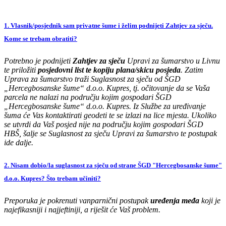
1. Vlasnik/posjednik sam privatne šume i želim podnijeti Zahtjev za sječu.
Kome se trebam obratiti?
Potrebno je podnijeti
Zahtjev za sječu
Upravi za šumarstvo u Livnu
te priložiti
posjedovni list te kopiju plana/skicu posjeda
. Zatim
Uprava za šumarstvo traži Suglasnost za sječu od ŠGD
„Hercegbosanske šume“ d.o.o. Kupres, tj. očitovanje da se Vaša
parcela ne nalazi na području kojim gospodari ŠGD
„Hercegbosanske šume“ d.o.o. Kupres. Iz Službe za uređivanje
šuma će Vas kontaktirati geodeti te se izlazi na lice mjesta. Ukoliko
se utvrdi da Vaš posjed nije na području kojim gospodari ŠGD
HBŠ, šalje se Suglasnost za sječu Upravi za šumarstvo te postupak
ide dalje.
2. Nisam dobio/la suglasnost za sječu od strane ŠGD "Hercegbosanske šume"
d.o.o. Kupres? Što trebam učiniti?
Preporuka je pokrenuti vanparnični postupak
uređenja međa
koji je
najefikasniji i najjeftiniji, a riješit će Vaš problem.