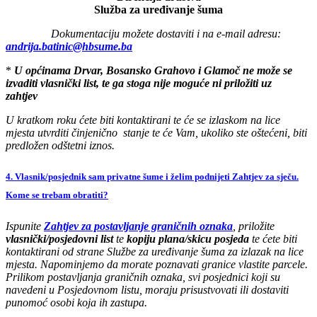
Služba za uređivanje šuma
Dokumentaciju možete dostaviti i na e-mail adresu:
andrija.batinic@hbsume.ba
*
U općinama Drvar, Bosansko Grahovo i Glamoč ne može se
izvaditi vlasnički list, te ga stoga nije moguće ni priložiti uz
zahtjev
U kratkom roku ćete biti kontaktirani te će se izlaskom na lice
mjesta utvrditi činjenično stanje te će Vam, ukoliko ste oštećeni, biti
predložen odštetni iznos.
4. Vlasnik/posjednik sam privatne šume i želim podnijeti Zahtjev za sječu.
Kome se trebam obratiti?
Ispunite
Zahtjev za postavljanje graničnih oznaka
, priložite
vlasnički/posjedovni list
te
kopiju plana/skicu posjeda
te ćete biti
kontaktirani od strane Službe za uređivanje šuma za izlazak na lice
mjesta. Napominjemo da morate poznavati granice vlastite parcele.
Prilikom postavljanja graničnih oznaka, svi posjednici koji su
navedeni u Posjedovnom listu, moraju prisustvovati ili dostaviti
punomoć osobi koja ih zastupa.