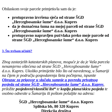
Obilaskom svoje parcele primjetio/la sam da je:
protupravno izvršena sječa od strane ŠGD
„Hercegbosanske šume“ d.o.o. Kupres
da je doznačena šuma na mojoj parceli od strane ŠGD
„Hercegbosanske šume“ d.o.o. Kupres
protupravno napravljen put/vlaka preko moje parcele od
strane ŠGD „Hercegbosanske šume“ d.o.o. Kupres
3. Što trebam učiniti?
Zbog zastarjelih katastarskih planova, moguće je da je Vaša parcela
nenamjerno oštećena od strane ŠGD „Hercegbosanske šume“
d.o.o. Kupres. Ukoliko primijetite bilo što od navedenog, u Šumariji
na čijem je području gospodarenja šteta počinjena, ispunite
Obrazac za prigovor u slučaju sumnje u povredu privatnog
posjeda od strane ŠGD „Hercegbosanske šume“ d.o.o. Kupres
,
priložite
posjedovni/vlasnički list*
te
kopiju plana/skicu posjeda
te
osobno odnesite u Šumariju ili poštom pošaljite na adresu:
ŠGD „Hercegbosanske šume“ d.o.o. Kupres
Splitska bb, 80 320 Kupres
Direkcija društva