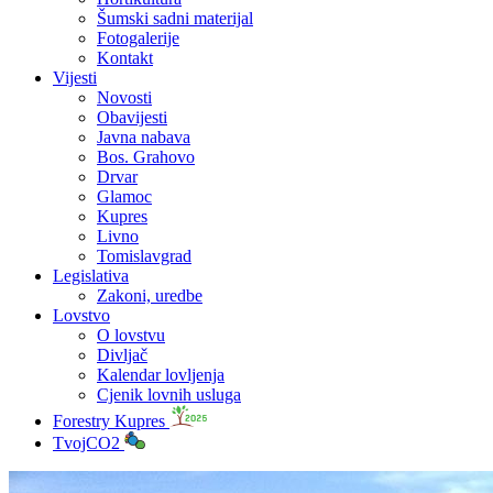
Šumski sadni materijal
Fotogalerije
Kontakt
Vijesti
Novosti
Obavijesti
Javna nabava
Bos. Grahovo
Drvar
Glamoc
Kupres
Livno
Tomislavgrad
Legislativa
Zakoni, uredbe
Lovstvo
O lovstvu
Divljač
Kalendar lovljenja
Cjenik lovnih usluga
Forestry Kupres
TvojCO2