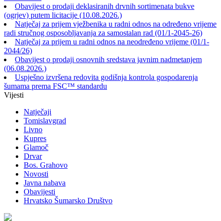
Obavijest o prodaji deklasiranih drvnih sortimenata bukve
(ogrjev) putem licitacije (10.08.2026.)
Natječaj za prijem vježbenika u radni odnos na određeno vrijeme
radi stručnog osposobljavanja za samostalan rad (01/1-2045-26)
Natječaj za prijem u radni odnos na neodređeno vrijeme (01/1-
2044/26)
Obavijest o prodaji osnovnih sredstava javnim nadmetanjem
(06.08.2026.)
Uspješno izvršena redovita godišnja kontrola gospodarenja
šumama prema FSC™ standardu
Vijesti
Natječaji
Tomislavgrad
Livno
Kupres
Glamoč
Drvar
Bos. Grahovo
Novosti
Javna nabava
Obavijesti
Hrvatsko Šumarsko Društvo