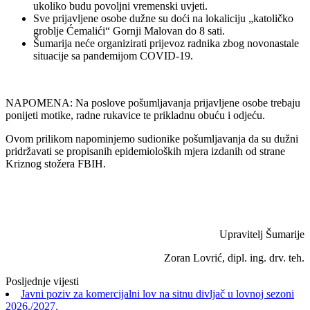
ukoliko budu povoljni vremenski uvjeti.
Sve prijavljene osobe dužne su doći na lokaliciju „katoličko
groblje Ćemalići“ Gornji Malovan do 8 sati.
Šumarija neće organizirati prijevoz radnika zbog novonastale
situacije sa pandemijom COVID-19.
NAPOMENA: Na poslove pošumljavanja prijavljene osobe trebaju
ponijeti motike, radne rukavice te prikladnu obuću i odjeću.
Ovom prilikom napominjemo sudionike pošumljavanja da su dužni
pridržavati se propisanih epidemioloških mjera izdanih od strane
Kriznog stožera FBIH.
Upravitelj Šumarije
Zoran Lovrić, dipl. ing. drv. teh.
Posljednje vijesti
Javni poziv za komercijalni lov na sitnu divljač u lovnoj sezoni
2026./2027.