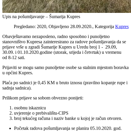
Upis na pošumljavanje – Šumarija Kupres
Pregledano: 2020, Objavljeno 28.09.2020., Kategorija
Kupres
Obavještavamo nezaposleno, radno sposobno i punoljetno
stanovništvo Kupresa zainteresirano za radove pošumljavanja da se
prijave vrše u zgradi Šumarije Kupres u Uredu broj 1 - 29.09,
30.09. i 01.10.2020.godine (utorak, srijeda i četvrtak) u vremenu
od 8-12 sati.
Prijaviti se mogu samo punoljetne osobe sa stalnim mjestom boravka
u općini Kupres.
Plaća po sadnici je 0,45 KM u bruto iznosu (pravilno kopanje rupe i
sadnja sadnica).
Prilikom prijave sa sobom obvezno ponijeti:
osobnu iskaznicu
uvjerenje o prebivalištu-CIPS
broj tekućeg računa i naziv banke u kojoj je račun otvoren.
Početak radova pošumljavanja se planira 05.10.2020. god.