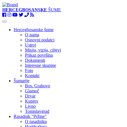
HERCEGBOSANSKE
ŠUME
Toggle
navigation
Hercegbosanske šume
O nama
Osnovni podatci
Ustroj
Misija, vizija, ciljevi
Prikaz površina
Dokumenti
Interesne skupine
Foto
Kontakt
Šumarije
Bos. Grahovo
Glamoč
Drvar
Kupres
Livno
Tomislavgrad
Rasadnik "Pržine"
O rasadniku
Hortikultura