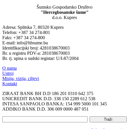
Šumsko Gospodarsko Društvo
"Hercegbosanske šume"
d.o.o. Kupres
Adresa: Splitska 7, 80320 Kupres
Telefon: +387 34 274-801
Faks: +387 34 274-800
E-mail: info@hbsume.ba
Identifikacijski broj: 4281038670003
Br. u registru PDV-a: 281038670003
Br. rj. upisa u sudski registar: U/I-87/2004
O nama
Ustroj
Misija, vizija, ciljevi
Kontakt
ZIRAAT BANK BH D.D 186 201 0310 642 375
UNICREDIT BANK D.D. 338 150 2289 612 538
INTESA SANPAOLO BANKA: 154 999 5000 101 345
ADDIKO BANK D.D. 306 009 0000 487 051