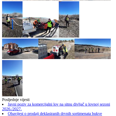
Posljednje vijesti
Javni poziv za komercijalni lov na sitnu divljač u lovnoj sezoni
2026./2027.
Obavijest o prodaji deklasiranih drvnih sortimenata bukve