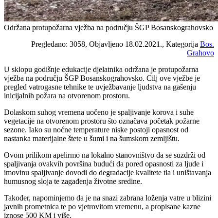
Održana protupožarna vježba na području ŠGP Bosanskograhovsko
Pregledano: 3058, Objavljeno 18.02.2021., Kategorija
Bos.
Grahovo
U sklopu godišnje edukacije djelatnika održana je protupožarna
vježba na području ŠGP Bosanskograhovsko. Cilj ove vježbe je
pregled vatrogasne tehnike te uvježbavanje ljudstva na gašenju
inicijalnih požara na otvorenom prostoru.
Dolaskom suhog vremena uočeno je spaljivanje korova i suhe
vegetacije na otvorenom prostoru što označava početak požarne
sezone. Iako su noćne temperature niske postoji opasnost od
nastanka materijalne štete u šumi i na šumskom zemljištu.
Ovom prilikom apelirmo na lokalno stanovništvo da se suzdrži od
spaljivanja ovakvih površina budući da pored opasnosti za ljude i
imovinu spaljivanje dovodi do degradacije kvalitete tla i uništavanja
humusnog sloja te zagađenja životne sredine.
Također, napominjemo da je na snazi zabrana loženja vatre u blizini
javnih prometnica te po vjetrovitom vremenu, a propisane kazne
iznose 500 KM i više.