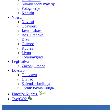
Šumski sadni materijal
Fotogalerije
Kontakt
Vijesti
Novosti
Obavijesti
Javna nabava
Bos. Grahovo
Drvar
Glamoc
Kupres
Livno
Tomislavgrad
Legislativa
Zakoni, uredbe
Lovstvo
O lovstvu
Divljač
Kalendar lovljenja
Cjenik lovnih usluga
Forestry Kupres
TvojCO2