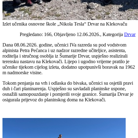
Izlet učenika osnovne škole „Nikola Tesla“ Drvar na Klekovaču
Pregledano: 166, Objavljeno 12.06.2026., Kategorija
Drvar
Dana 08.06.2026. godine, učenici IVa razreda su pod vodstvom
alpinista Petra Pećanca i uz nadzor razredne učiteljice, asistenta,
roditelja i stručnog osoblja iz Šumarije Drvar, uspješno realizirali
terensku nastavu na Klekovači. Lijepo i ugodno vrijeme pratilo je
učenike tijekom cijelog izleta, dodatno upotpunivši boravak na 1962
m nadmorske visine.
Tokom penjanja na vrh i odlaska do bivaka, učenici su osjetili pravi
duh i čari planinarenja. Uspješno su savladali planinske uspone,
osnažili samopouzdanje i pomjerili svoje granice. Šumarija Drvar je
osigurala prijevoz do planinskog doma na Klekovači.