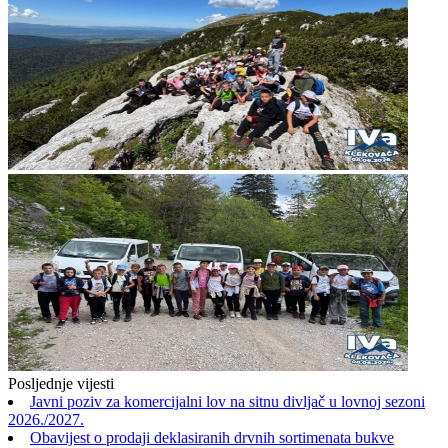
Posljednje vijesti
Javni poziv za komercijalni lov na sitnu divljač u lovnoj sezoni
2026./2027.
Obavijest o prodaji deklasiranih drvnih sortimenata bukve