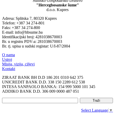
Šumsko Gospodarsko Društvo
"Hercegbosanske šume"
d.o.o. Kupres
Adresa: Splitska 7, 80320 Kupres
Telefon: +387 34 274-801
Faks: +387 34 274-800
E-mail: info@hbsume.ba
Identifikacijski broj: 4281038670003
Br. u registru PDV-a: 281038670003
Br. rj. upisa u sudski registar: U/I-87/2004
O nama
Ustroj
Misija, vizija, ciljevi
Kontakt
ZIRAAT BANK BH D.D 186 201 0310 642 375
UNICREDIT BANK D.D. 338 150 2289 612 538
INTESA SANPAOLO BANKA: 154 999 5000 101 345
ADDIKO BANK D.D. 306 009 0000 487 051
Select Language
▼