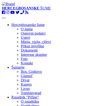
HERCEGBOSANSKE
ŠUME
Toggle
navigation
Hercegbosanske šume
O nama
Osnovni podatci
Ustroj
Misija, vizija, ciljevi
Prikaz površina
Dokumenti
Interesne skupine
Foto
Kontakt
Šumarije
Bos. Grahovo
Glamoč
Drvar
Kupres
Livno
Tomislavgrad
Rasadnik "Pržine"
O rasadniku
Hortikultura