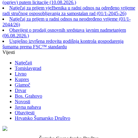
(ogrjev) putem licitacije (10.08.2026.)
Natječaj za prijem vježbenika u radni odnos na određeno vrijeme
radi stručnog osposobljavanja za samostalan rad (01/1-2045-26)
Natječaj za prijem u radni odnos na neodređeno vrijeme (01/1-
2044/26)
Obavijest o prodaji osnovnih sredstava javnim nadmetanjem
(06.08.2026.)
Uspješno izvršena redovita godišnja kontrola gospodarenja
šumama prema FSC™ standardu
Vijesti
Natječaji
Tomislavgrad
Livno
Kupres
Glamoč
Drvar
Bos. Grahovo
Novosti
Javna nabava
Obavijesti
Hrvatsko Šumarsko Društvo