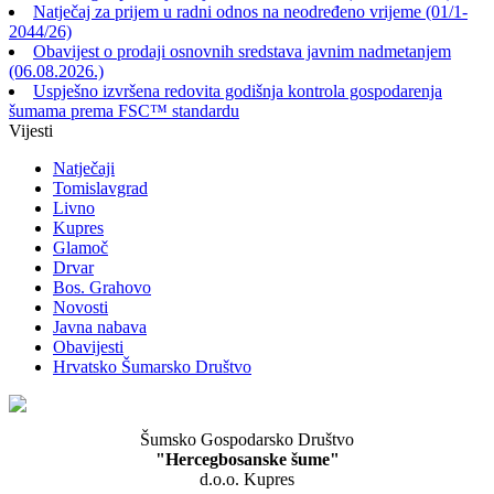
Natječaj za prijem u radni odnos na neodređeno vrijeme (01/1-
2044/26)
Obavijest o prodaji osnovnih sredstava javnim nadmetanjem
(06.08.2026.)
Uspješno izvršena redovita godišnja kontrola gospodarenja
šumama prema FSC™ standardu
Vijesti
Natječaji
Tomislavgrad
Livno
Kupres
Glamoč
Drvar
Bos. Grahovo
Novosti
Javna nabava
Obavijesti
Hrvatsko Šumarsko Društvo
Šumsko Gospodarsko Društvo
"Hercegbosanske šume"
d.o.o. Kupres