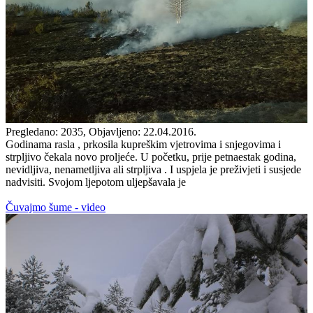
Pregledano: 2035, Objavljeno: 22.04.2016.
Godinama rasla , prkosila kupreškim vjetrovima i snjegovima i
strpljivo čekala novo proljeće. U početku, prije petnaestak godina,
nevidljiva, nenametljiva ali strpljiva . I uspjela je preživjeti i susjede
nadvisiti. Svojom ljepotom uljepšavala je
Čuvajmo šume - video