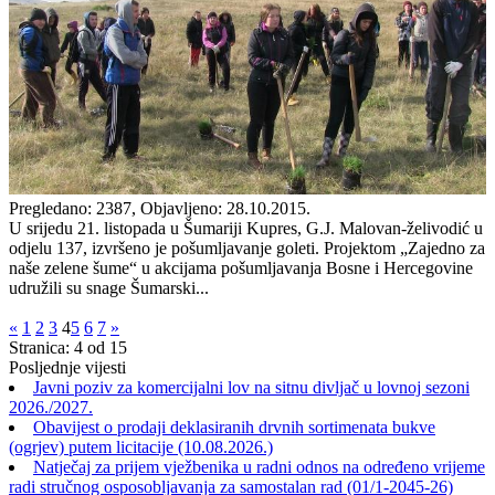
Pregledano: 2387, Objavljeno: 28.10.2015.
U srijedu 21. listopada u Šumariji Kupres, G.J. Malovan-želivodić u
odjelu 137, izvršeno je pošumljavanje goleti. Projektom „Zajedno za
naše zelene šume“ u akcijama pošumljavanja Bosne i Hercegovine
udružili su snage Šumarski...
«
1
2
3
4
5
6
7
»
Stranica: 4 od 15
Posljednje vijesti
Javni poziv za komercijalni lov na sitnu divljač u lovnoj sezoni
2026./2027.
Obavijest o prodaji deklasiranih drvnih sortimenata bukve
(ogrjev) putem licitacije (10.08.2026.)
Natječaj za prijem vježbenika u radni odnos na određeno vrijeme
radi stručnog osposobljavanja za samostalan rad (01/1-2045-26)