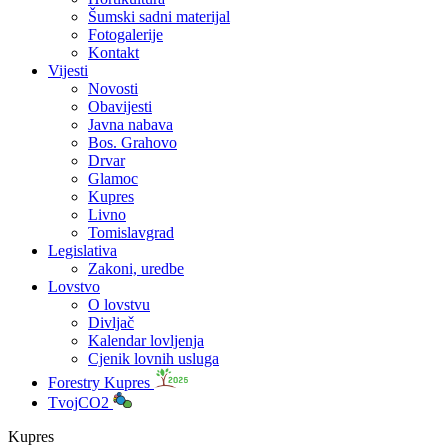
Šumski sadni materijal
Fotogalerije
Kontakt
Vijesti
Novosti
Obavijesti
Javna nabava
Bos. Grahovo
Drvar
Glamoc
Kupres
Livno
Tomislavgrad
Legislativa
Zakoni, uredbe
Lovstvo
O lovstvu
Divljač
Kalendar lovljenja
Cjenik lovnih usluga
Forestry Kupres
TvojCO2
Kupres