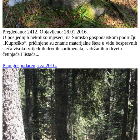
Pregledano: 2412, Objavljeno: 28.01.2016.
U posljednjih nekoliko mjeseci, na Šumsko gospodarskom području
„Kupreško“, pričinjene su znatne materijalne štete u vidu bespravnih
sječa visoko vrijednih drvnih sortimenata, sadržanih u drvetu
četinjača i listača...
Plan gospodarenja za 2016.