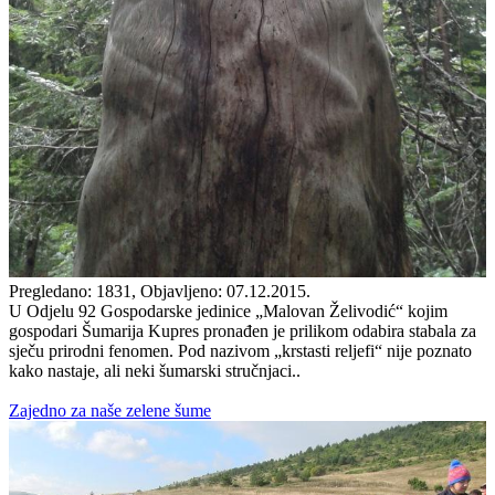
Pregledano: 1831, Objavljeno: 07.12.2015.
U Odjelu 92 Gospodarske jedinice „Malovan Želivodić“ kojim
gospodari Šumarija Kupres pronađen je prilikom odabira stabala za
sječu prirodni fenomen. Pod nazivom „krstasti reljefi“ nije poznato
kako nastaje, ali neki šumarski stručnjaci..
Zajedno za naše zelene šume