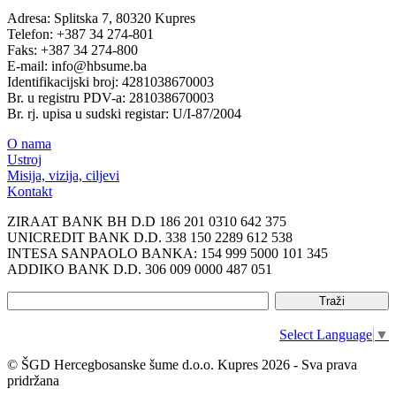
Adresa: Splitska 7, 80320 Kupres
Telefon: +387 34 274-801
Faks: +387 34 274-800
E-mail: info@hbsume.ba
Identifikacijski broj: 4281038670003
Br. u registru PDV-a: 281038670003
Br. rj. upisa u sudski registar: U/I-87/2004
O nama
Ustroj
Misija, vizija, ciljevi
Kontakt
ZIRAAT BANK BH D.D 186 201 0310 642 375
UNICREDIT BANK D.D. 338 150 2289 612 538
INTESA SANPAOLO BANKA: 154 999 5000 101 345
ADDIKO BANK D.D. 306 009 0000 487 051
Select Language
▼
© ŠGD Hercegbosanske šume d.o.o. Kupres 2026 - Sva prava
pridržana