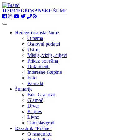
HERCEGBOSANSKE
ŠUME
Toggle
navigation
Hercegbosanske šume
O nama
Osnovni podatci
Ustroj
Misija, vizija, ciljevi
Prikaz površina
Dokumenti
Interesne skupine
Foto
Kontakt
Šumarije
Bos. Grahovo
Glamoč
Drvar
Kupres
Livno
Tomislavgrad
Rasadnik "Pržine"
O rasadniku
Hortikultura