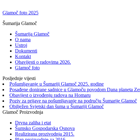
Glamoč foto 2025
Šumarija Glamoč
Šumarija Glamoč
O nama
Ustroj
Dokumenti
Kontakt
Obavijesti o radovima 2026.
Glamoč foto
Posljednje vijesti
Pošumljavanje u Šumariji Glamoč 2025. godine
Posađene donirane sadnice u Glamoču povodom Dana planeta Ze
Obavijest o izvođenju radova na Homaru
Poziv za prijave na pošumljavanje na području Šumarije Glamoč
Obilježen Svjetski dan šuma u Šumariji Glamoč
Glamoč Proizvodnja
Drvna zaliha i etat
Šumsko Gospodarska Osnova
Realizirana prozivodnja 2015.
Plan proizvodnje za 2016.