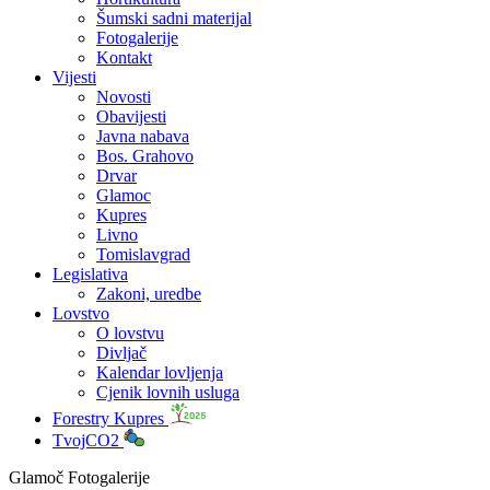
Šumski sadni materijal
Fotogalerije
Kontakt
Vijesti
Novosti
Obavijesti
Javna nabava
Bos. Grahovo
Drvar
Glamoc
Kupres
Livno
Tomislavgrad
Legislativa
Zakoni, uredbe
Lovstvo
O lovstvu
Divljač
Kalendar lovljenja
Cjenik lovnih usluga
Forestry Kupres
TvojCO2
Glamoč Fotogalerije