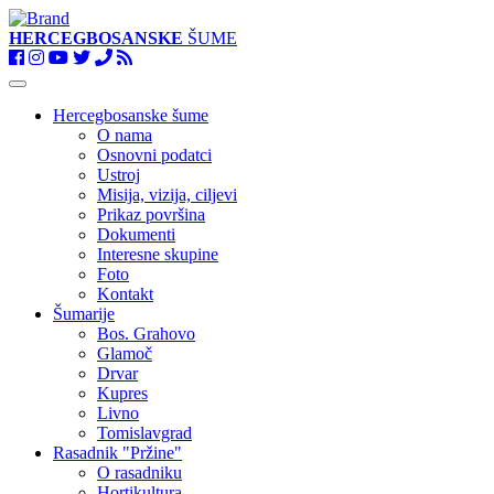
HERCEGBOSANSKE
ŠUME
Toggle
navigation
Hercegbosanske šume
O nama
Osnovni podatci
Ustroj
Misija, vizija, ciljevi
Prikaz površina
Dokumenti
Interesne skupine
Foto
Kontakt
Šumarije
Bos. Grahovo
Glamoč
Drvar
Kupres
Livno
Tomislavgrad
Rasadnik "Pržine"
O rasadniku
Hortikultura