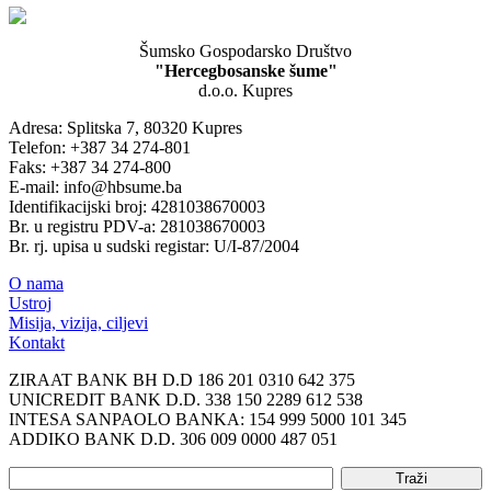
Šumsko Gospodarsko Društvo
"Hercegbosanske šume"
d.o.o. Kupres
Adresa: Splitska 7, 80320 Kupres
Telefon: +387 34 274-801
Faks: +387 34 274-800
E-mail: info@hbsume.ba
Identifikacijski broj: 4281038670003
Br. u registru PDV-a: 281038670003
Br. rj. upisa u sudski registar: U/I-87/2004
O nama
Ustroj
Misija, vizija, ciljevi
Kontakt
ZIRAAT BANK BH D.D 186 201 0310 642 375
UNICREDIT BANK D.D. 338 150 2289 612 538
INTESA SANPAOLO BANKA: 154 999 5000 101 345
ADDIKO BANK D.D. 306 009 0000 487 051