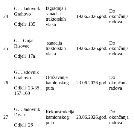
Izgradnja i
G.J. Jadovnik
Do
sanacija
Grahovo
24
19.06.2026.god.
okončanja
traktorskih
radova
Odjeli 135
vlaka
G.J. Gnjat
sanacija
Do
Risovac
25
traktorskih
19.06.2026.god.
okončanja
vlaka
radova
Odjeli 17a
G.J.Jadovnik
Održavanje
Do
Grahovo
26
kamionskog
23.06.2026.god.
okončanja
Odjeli 23-35 i
puta
radova
157-160
G.J. Jadovnik
Rekonstrukcija
Do
Drvar
27
kamionskog
23.06.2026.god.
okončanja
puta
radova
Odjeli 26