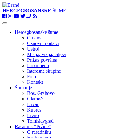
HERCEGBOSANSKE
ŠUME
Toggle
navigation
Hercegbosanske šume
O nama
Osnovni podatci
Ustroj
Misija, vizija, ciljevi
Prikaz površina
Dokumenti
Interesne skupine
Foto
Kontakt
Šumarije
Bos. Grahovo
Glamoč
Drvar
Kupres
Livno
Tomislavgrad
Rasadnik "Pržine"
O rasadniku
Hortikultura