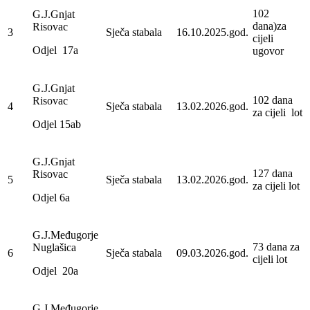
102
G.J.Gnjat
dana)za
Risovac
3
Sječa stabala
16.10.2025.god.
cijeli
Odjel 17a
ugovor
G.J.Gnjat
102 dana
Risovac
4
Sječa stabala
13.02.2026.god.
za cijeli lot
Odjel 15ab
G.J.Gnjat
127 dana
Risovac
5
Sječa stabala
13.02.2026.god.
za cijeli lot
Odjel 6a
G.J.Međugorje
73 dana za
Nuglašica
6
Sječa stabala
09.03.2026.god.
cijeli lot
Odjel 20a
G.J.Međugorje