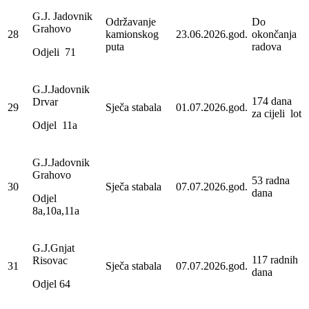
G.J. Jadovnik
Održavanje
Do
Grahovo
28
kamionskog
23.06.2026.god.
okončanja
puta
radova
Odjeli 71
G.J.Jadovnik
174 dana
Drvar
29
Sječa stabala
01.07.2026.god.
za cijeli lot
Odjel 11a
G.J.Jadovnik
Grahovo
53 radna
30
Sječa stabala
07.07.2026.god.
dana
Odjel
8a,10a,11a
G.J.Gnjat
117 radnih
Risovac
31
Sječa stabala
07.07.2026.god.
dana
Odjel 64