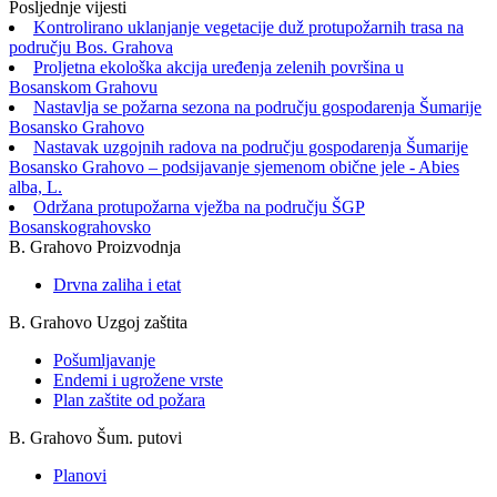
Posljednje vijesti
Kontrolirano uklanjanje vegetacije duž protupožarnih trasa na
području Bos. Grahova
Proljetna ekološka akcija uređenja zelenih površina u
Bosanskom Grahovu
Nastavlja se požarna sezona na području gospodarenja Šumarije
Bosansko Grahovo
Nastavak uzgojnih radova na području gospodarenja Šumarije
Bosansko Grahovo – podsijavanje sjemenom obične jele - Abies
alba, L.
Održana protupožarna vježba na području ŠGP
Bosanskograhovsko
B. Grahovo Proizvodnja
Drvna zaliha i etat
B. Grahovo Uzgoj zaštita
Pošumljavanje
Endemi i ugrožene vrste
Plan zaštite od požara
B. Grahovo Šum. putovi
Planovi