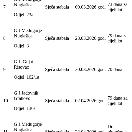
73 dana za
Nuglašica
7
Sječa stabala
09.03.2026.god.
cijeli lot
Odjel 23a
G.J.Međugorje
79 dana za
Nuglašica
8
Sječa stabala
23.03.2026.god.
cijeli lot
Odjel 3
G.J. Gnjat
Risovac
9
Sječa stabala
30.03.2026.god.
70 dana
Odjel 102/1a
G.J.Jadovnik
79 dana za
Grahovo
10
Sječa stabala
02.04.2026.god.
cijeli lot
Odjel 136a
G.J.Međugorje
Do
Nuglašica
11
Sječa stabala
23.04.2026.god.
okončanja