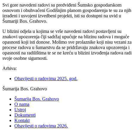
Svi gore navedeni radovi su predviđeni Šumsko gospodarskom
osnovom i obuhvaćeni Godišnjim planom gospodarenja te su za njih
izrađeni i usvojeni izvedbeni projekti, isti su dostupni na uvid u
Šumariji Bos. Grahovo.
U blizini odjela u kojima se vrše navedeni radovi postavljeni su
znakovi upozorenja čiji sadržaj upućuje na blizinu radova i moguće
opasnosti koji isti donose. Molimo sve prolaznike koji nisu vezani za
procese radova u šumarstvu da se pridržavaju znakova upozorenja i
opasnosti na radilištima te se ne kreću u blizini izvođenja radova radi
svoje osobne sigurnosti.
Arhiva:
Obavijesti o radovima 2025. god.
Šumarija Bos. Grahovo
Šumarija Bos. Grahovo
O nama
Ustroj
Dokumenti
Kontakt
Obavijesti o radovima 2026.