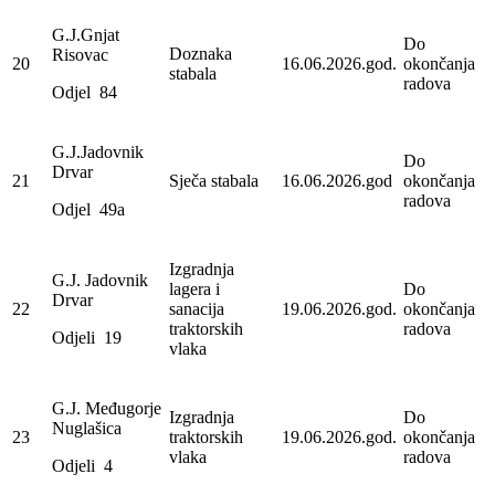
G.J.Gnjat
Do
Doznaka
Risovac
20
16.06.2026.god.
okončanja
stabala
radova
Odjel 84
G.J.Jadovnik
Do
Drvar
21
Sječa stabala
16.06.2026.god
okončanja
radova
Odjel 49a
Izgradnja
G.J. Jadovnik
lagera i
Do
Drvar
22
sanacija
19.06.2026.god.
okončanja
traktorskih
radova
Odjeli 19
vlaka
G.J. Međugorje
Izgradnja
Do
Nuglašica
23
traktorskih
19.06.2026.god.
okončanja
vlaka
radova
Odjeli 4