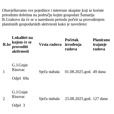
Obavještavamo sve pojedince i interesne skupine koji se koriste
prirodnim dobrima na području kojim gospodari Šumarija
B.Grahovo da će se u narednom periodu početi sa provođenjem
planiranih gospodarskih aktivnosti kako je navedeno:
Lokalitet na
Početak
Planirano
kojem će se
R.br
Vrsta radova
izvođenja
trajanje
provoditi
radova
radova
aktivnosti
G.J.Gnjat
Risovac
1
Sječa stabala
01.08.2025.god.
49 dana
Odjel 69a
G.J.Gnjat
Risovac
2
Sječa stabala
25.08.2025.god.
127 dana
Odjel 3