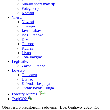
Šumski sadni materijal
Fotogalerije
Kontakt
Vijesti
Novosti
Obavijesti
Javna nabava
Bos. Grahovo
Drvar
Glamoc
Kupres
Livno
Tomislavgrad
Legislativa
Zakoni, uredbe
Lovstvo
O lovstvu
Divljač
Kalendar lovljenja
Cjenik lovnih usluga
Forestry Kupres
TvojCO2
Obavijesti o predstojećim radovima - Bos. Grahovo, 2026. god.