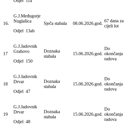
Odjel 11a
G.J.Međugorje
67 dana za
Nuglašica
16.
Sječa stabala
08.06.2026.god.
cijeli lot
Odjel 13ab
G.J.Jadovnik
Do
Doznaka
Grahovo
17
15.06.2026.god.
okončanja
stabala
radova
Odjel 150
G.J.Jadovnik
Do
Doznaka
Drvar
18
15.06.2026.god.
okončanja
stabala
radova
Odjel 47
G.J.Jadovnik
Do
Doznaka
Drvar
19
15.06.2026.god.
okončanja
stabala
radova
Odjel 48