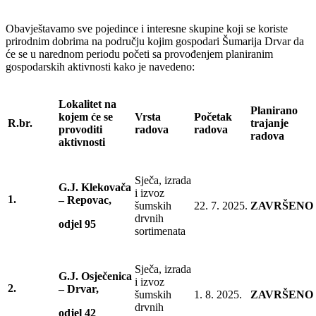
Obavještavamo sve pojedince i interesne skupine koji se koriste
prirodnim dobrima na području kojim gospodari Šumarija Drvar da
će se u narednom periodu početi sa provođenjem planiranim
gospodarskih aktivnosti kako je navedeno:
Lokalitet na
Planirano
kojem će se
Vrsta
Početak
R.br.
trajanje
provoditi
radova
radova
radova
aktivnosti
Sječa, izrada
G.J. Klekovača
i izvoz
1.
– Repovac,
šumskih
22. 7. 2025.
ZAVRŠENO
drvnih
odjel 95
sortimenata
Sječa, izrada
G.J. Osječenica
i izvoz
2.
– Drvar,
šumskih
1. 8. 2025.
ZAVRŠENO
drvnih
odjel 42