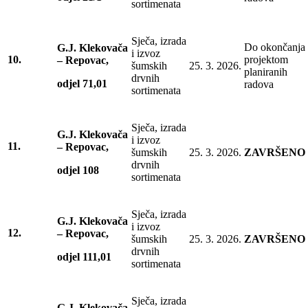
sortimenata
Sječa, izrada
Do okončanja
G.J. Klekovača
i izvoz
10.
projektom
– Repovac,
šumskih
25. 3. 2026.
planiranih
drvnih
odjel 71,01
radova
sortimenata
Sječa, izrada
G.J. Klekovača
i izvoz
11.
– Repovac,
šumskih
25. 3. 2026.
ZAVRŠENO
drvnih
odjel 108
sortimenata
Sječa, izrada
G.J. Klekovača
i izvoz
12.
– Repovac,
šumskih
25. 3. 2026.
ZAVRŠENO
drvnih
odjel 111,01
sortimenata
Sječa, izrada
G.J. Klekovača