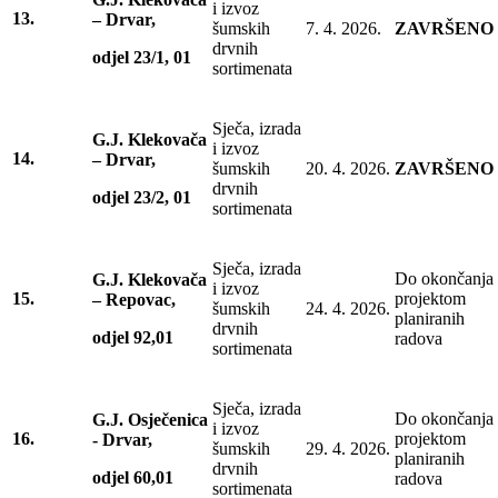
i izvoz
13.
– Drvar,
šumskih
7. 4. 2026.
ZAVRŠENO
drvnih
odjel 23/1, 01
sortimenata
Sječa, izrada
G.J. Klekovača
i izvoz
14.
– Drvar,
šumskih
20. 4. 2026.
ZAVRŠENO
drvnih
odjel 23/2, 01
sortimenata
Sječa, izrada
Do okončanja
G.J. Klekovača
i izvoz
15.
projektom
– Repovac,
šumskih
24. 4. 2026.
planiranih
drvnih
odjel 92,01
radova
sortimenata
Sječa, izrada
Do okončanja
G.J. Osječenica
i izvoz
16.
projektom
- Drvar,
šumskih
29. 4. 2026.
planiranih
drvnih
odjel 60,01
radova
sortimenata