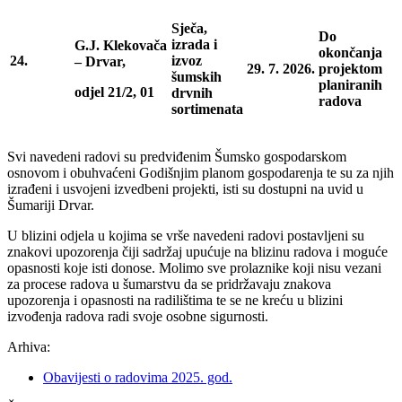
Sječa,
Do
izrada i
G.J. Klekovača
okončanja
24.
izvoz
– Drvar,
29. 7. 2026.
projektom
šumskih
planiranih
odjel 21/2, 01
drvnih
radova
sortimenata
Svi navedeni radovi su predviđenim Šumsko gospodarskom
osnovom i obuhvaćeni Godišnjim planom gospodarenja te su za njih
izrađeni i usvojeni izvedbeni projekti, isti su dostupni na uvid u
Šumariji Drvar.
U blizini odjela u kojima se vrše navedeni radovi postavljeni su
znakovi upozorenja čiji sadržaj upućuje na blizinu radova i moguće
opasnosti koje isti donose. Molimo sve prolaznike koji nisu vezani
za procese radova u šumarstvu da se pridržavaju znakova
upozorenja i opasnosti na radilištima te se ne kreću u blizini
izvođenja radova radi svoje osobne sigurnosti.
Arhiva:
Obavijesti o radovima 2025. god.