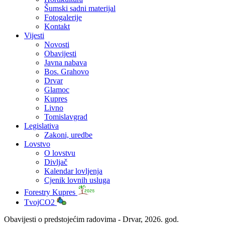
Šumski sadni materijal
Fotogalerije
Kontakt
Vijesti
Novosti
Obavijesti
Javna nabava
Bos. Grahovo
Drvar
Glamoc
Kupres
Livno
Tomislavgrad
Legislativa
Zakoni, uredbe
Lovstvo
O lovstvu
Divljač
Kalendar lovljenja
Cjenik lovnih usluga
Forestry Kupres
TvojCO2
Obavijesti o predstojećim radovima - Drvar, 2026. god.