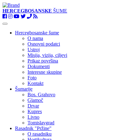
HERCEGBOSANSKE
ŠUME
Toggle
navigation
Hercegbosanske šume
O nama
Osnovni podatci
Ustroj
Misija, vizija, ciljevi
Prikaz površina
Dokumenti
Interesne skupine
Foto
Kontakt
Šumarije
Bos. Grahovo
Glamoč
Drvar
Kupres
Livno
Tomislavgrad
Rasadnik "Pržine"
O rasadniku
Hortikultura