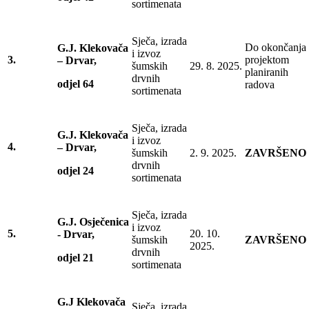
sortimenata
Sječa, izrada
Do okončanja
G.J. Klekovača
i izvoz
3.
projektom
– Drvar,
šumskih
29. 8. 2025.
planiranih
drvnih
odjel 64
radova
sortimenata
Sječa, izrada
G.J. Klekovača
i izvoz
4.
– Drvar,
šumskih
2. 9. 2025.
ZAVRŠENO
drvnih
odjel 24
sortimenata
Sječa, izrada
G.J. Osječenica
i izvoz
5.
20. 10.
- Drvar,
šumskih
ZAVRŠENO
2025.
drvnih
odjel 21
sortimenata
G.J Klekovača
Sječa, izrada