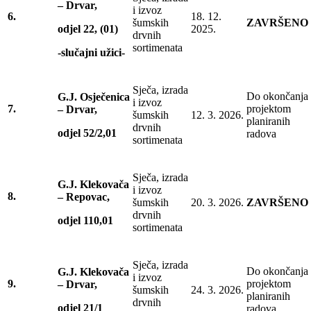
– Drvar,
i izvoz
6.
18. 12.
šumskih
ZAVRŠENO
odjel 22, (01)
2025.
drvnih
sortimenata
-slučajni užici-
Sječa, izrada
Do okončanja
G.J. Osječenica
i izvoz
7.
projektom
– Drvar,
šumskih
12. 3. 2026.
planiranih
drvnih
odjel 52/2,01
radova
sortimenata
Sječa, izrada
G.J. Klekovača
i izvoz
8.
– Repovac,
šumskih
20. 3. 2026.
ZAVRŠENO
drvnih
odjel 110,01
sortimenata
Sječa, izrada
Do okončanja
G.J. Klekovača
i izvoz
9.
projektom
– Drvar,
šumskih
24. 3. 2026.
planiranih
drvnih
odjel 21/1
radova