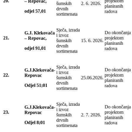
20.
projektom
– Repovac,
šumskih
2. 6. 2026.
planiranih
drvnih
odjel 57,01
radova
sortimenata
Sječa, izrada
Do okončanja
G.J. Klekovača
i izvoz
21.
projektom
– Repovac,
šumskih
15. 6. 2026.
planiranih
drvnih
odjel 91,01
radova
sortimenata
Sječa, izrada
Do okončanja
G.J.Klekovača-
i izvoz
22.
projektom
Repovac
šumskih
25.06.2026.
planiranih
drvnih
Odjel 51;01
radova
sortimenata
Sječa, izrada
Do okončanja
G.J.Klekovača-
i izvoz
23.
projektom
Repovac
šumskih
2. 7. 2026.
planiranih
drvnih
Odjel 8;01
radova
sortimenata