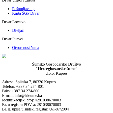
Drvar Uzgoj i zaštita
Pošumljavanje
Karta ŠGP Drvar
Drvar Lovstvo
Divljač
Drvar Putovi
Otvorenost šuma
Šumsko Gospodarsko Društvo
"Hercegbosanske šume"
d.o.o. Kupres
Adresa: Splitska 7, 80320 Kupres
Telefon: +387 34 274-801
Faks: +387 34 274-800
E-mail: info@hbsume.ba
Identifikacijski broj: 4281038670003
Br. u registru PDV-a: 281038670003
Br. rj. upisa u sudski registar: U/I-87/2004