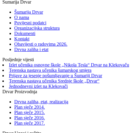
Šumarija Drvar
Šumarija Drvar
O nama
Povijesni podatci
Organizacijska struktura
Dokumenti
Kontakt
Obavijesti o radovima 2026.
Drvna zaliha i etat
Posljednje vijesti
Izlet učenika osnovne škole „Nikola Tesla“ Drvar na Klekovaču
Terenska nastava učenika šumarskog smjera
Prijave za jesenje pošumljavanje u Šumariji Drvar
Terenska nastava učenika Srednje škole „Drvar“
Jednodnevni izlet na Klekovači
Drvar Proizvodnja
Drvna zaliha, etat, realizacija
Plan sječe 2014.
Plan sječe 2015.
Plan sječe 2016.
Plan sječe 2017.