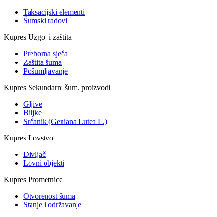
Taksacijski elementi
Šumski radovi
Kupres Uzgoj i zaštita
Preborna sječa
Zaštita šuma
Pošumljavanje
Kupres Sekundarni šum. proizvodi
Gljive
Biljke
Srčanik (Geniana Lutea L.)
Kupres Lovstvo
Divljač
Lovni objekti
Kupres Prometnice
Otvorenost šuma
Stanje i održavanje