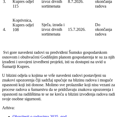
3.
Kupres odjel
izvoz drvnih
8.7.2026.
okončanja
115
sortimenata
radova
Koprivnica,
Sječa, izrada i
Do
Kupres odjel
4.
izvoz drvnih
15.7.2026.
okončanja
108
sortimenata
radova
Svi gore navedeni radovi su predviđeni Šumsko gospodarskom
osnovom i obuhvaćeni Godišnjim planom gospodarenja te su za njih
izrađeni i usvojeni izvedbeni projekti, isti su dostupni na uvid u
Šumariji Kupres.
U blizini odjela u kojima se vrše navedeni radovi postavljeni su
znakovi upozorenja čiji sadržaj upućuje na blizinu radova i moguće
opasnosti koji isti donose. Molimo sve prolaznike koji nisu vezani za
procese radova u šumarstvu da se pridržavaju znakova upozorenja i
opasnosti na radilištima te se ne kreću u blizini izvođenja radova radi
svoje osobne sigurnosti.
Arhiva:
Obavijesti o radovima 2025. god.