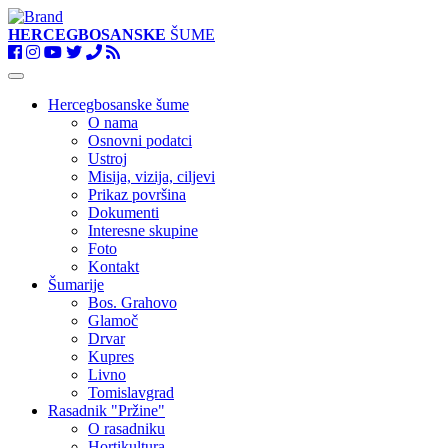
HERCEGBOSANSKE
ŠUME
Toggle
navigation
Hercegbosanske šume
O nama
Osnovni podatci
Ustroj
Misija, vizija, ciljevi
Prikaz površina
Dokumenti
Interesne skupine
Foto
Kontakt
Šumarije
Bos. Grahovo
Glamoč
Drvar
Kupres
Livno
Tomislavgrad
Rasadnik "Pržine"
O rasadniku
Hortikultura