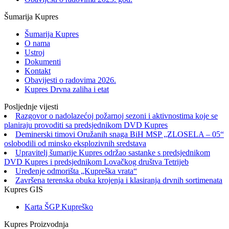
Šumarija Kupres
Šumarija Kupres
O nama
Ustroj
Dokumenti
Kontakt
Obavijesti o radovima 2026.
Kupres Drvna zaliha i etat
Posljednje vijesti
Razgovor o nadolazećoj požarnoj sezoni i aktivnostima koje se
planiraju provoditi sa predsjednikom DVD Kupres
Deminerski timovi Oružanih snaga BiH MSP „ZLOSELA – 05“
oslobodili od minsko eksplozivnih sredstava
Upravitelj šumarije Kupres održao sastanke s predsjednikom
DVD Kupres i predsjednikom Lovačkog društva Tetrijeb
Uređenje odmorišta „Kupreška vrata“
Završena terenska obuka krojenja i klasiranja drvnih sortimenata
Kupres GIS
Karta ŠGP Kupreško
Kupres Proizvodnja