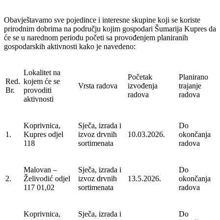
Obavještavamo sve pojedince i interesne skupine koji se koriste
prirodnim dobrima na području kojim gospodari Šumarija Kupres da
će se u narednom periodu početi sa provođenjem planiranih
gospodarskih aktivnosti kako je navedeno:
Lokalitet na
Početak
Planirano
Red.
kojem će se
Vrsta radova
izvođenja
trajanje
Br.
provoditi
radova
radova
aktivnosti
Koprivnica,
Sječa, izrada i
Do
1.
Kupres odjel
izvoz drvnih
10.03.2026.
okončanja
118
sortimenata
radova
Malovan –
Sječa, izrada i
Do
2.
Želivodić odjel
izvoz drvnih
13.5.2026.
okončanja
117 01,02
sortimenata
radova
Koprivnica,
Sječa, izrada i
Do