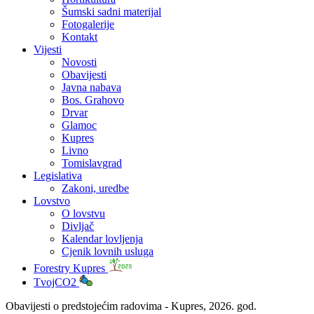
Šumski sadni materijal
Fotogalerije
Kontakt
Vijesti
Novosti
Obavijesti
Javna nabava
Bos. Grahovo
Drvar
Glamoc
Kupres
Livno
Tomislavgrad
Legislativa
Zakoni, uredbe
Lovstvo
O lovstvu
Divljač
Kalendar lovljenja
Cjenik lovnih usluga
Forestry Kupres
TvojCO2
Obavijesti o predstojećim radovima - Kupres, 2026. god.