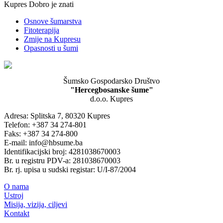
Kupres Dobro je znati
Osnove šumarstva
Fitoterapija
Zmije na Kupresu
Opasnosti u šumi
Šumsko Gospodarsko Društvo
"Hercegbosanske šume"
d.o.o. Kupres
Adresa: Splitska 7, 80320 Kupres
Telefon: +387 34 274-801
Faks: +387 34 274-800
E-mail: info@hbsume.ba
Identifikacijski broj: 4281038670003
Br. u registru PDV-a: 281038670003
Br. rj. upisa u sudski registar: U/I-87/2004
O nama
Ustroj
Misija, vizija, ciljevi
Kontakt