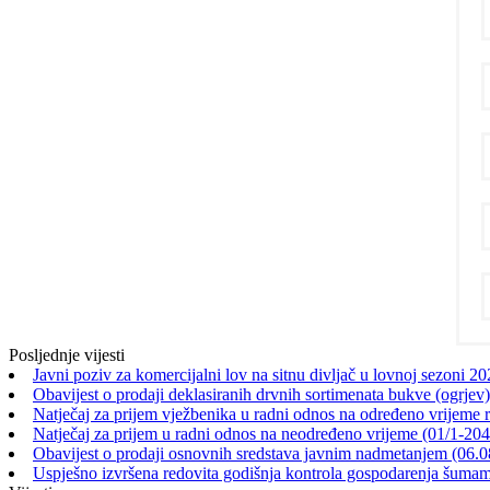
Posljednje vijesti
Javni poziv za komercijalni lov na sitnu divljač u lovnoj sezoni 2
Obavijest o prodaji deklasiranih drvnih sortimenata bukve (ogrjev)
Natječaj za prijem vježbenika u radni odnos na određeno vrijeme 
Natječaj za prijem u radni odnos na neodređeno vrijeme (01/1-20
Obavijest o prodaji osnovnih sredstava javnim nadmetanjem (06.0
Uspješno izvršena redovita godišnja kontrola gospodarenja šu