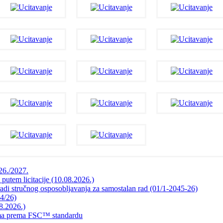
026./2027.
 putem licitacije (10.08.2026.)
radi stručnog osposobljavanja za samostalan rad (01/1-2045-26)
44/26)
8.2026.)
mama prema FSC™ standardu