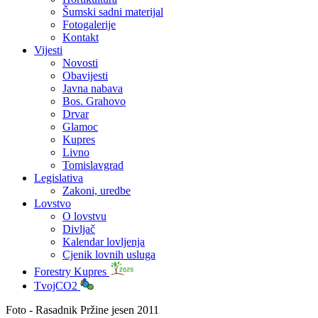
Šumski sadni materijal
Fotogalerije
Kontakt
Vijesti
Novosti
Obavijesti
Javna nabava
Bos. Grahovo
Drvar
Glamoc
Kupres
Livno
Tomislavgrad
Legislativa
Zakoni, uredbe
Lovstvo
O lovstvu
Divljač
Kalendar lovljenja
Cjenik lovnih usluga
Forestry Kupres
TvojCO2
Foto - Rasadnik Pržine jesen 2011