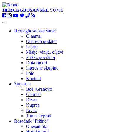
HERCEGBOSANSKE
ŠUME
Toggle
navigation
Hercegbosanske šume
O nama
Osnovni podatci
Ustroj
Misija, vizija, ciljevi
Prikaz površina
Dokumenti
Interesne skupine
Foto
Kontakt
Šumarije
Bos. Grahovo
Glamoč
Drvar
Kupres
Livno
Tomislavgrad
Rasadnik "Pržine"
O rasadniku
Hortikultura