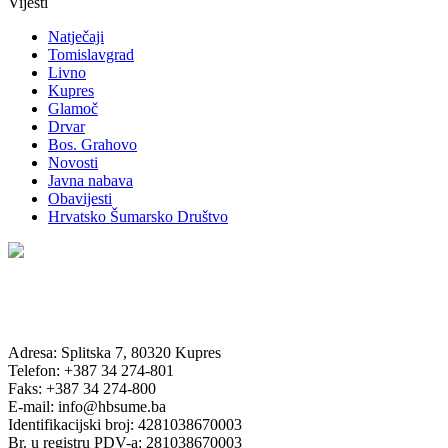
Vijesti
Natječaji
Tomislavgrad
Livno
Kupres
Glamoč
Drvar
Bos. Grahovo
Novosti
Javna nabava
Obavijesti
Hrvatsko Šumarsko Društvo
Adresa: Splitska 7, 80320 Kupres
Telefon: +387 34 274-801
Faks: +387 34 274-800
E-mail: info@hbsume.ba
Identifikacijski broj: 4281038670003
Br. u registru PDV-a: 281038670003