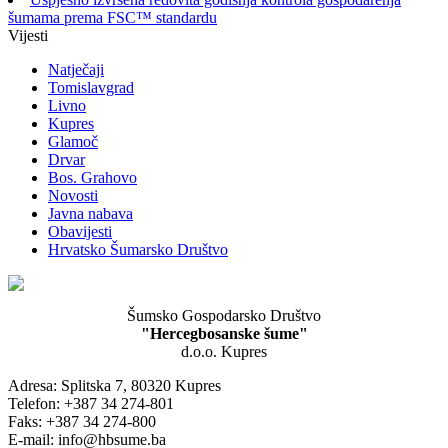
šumama prema FSC™ standardu
Vijesti
Natječaji
Tomislavgrad
Livno
Kupres
Glamoč
Drvar
Bos. Grahovo
Novosti
Javna nabava
Obavijesti
Hrvatsko Šumarsko Društvo
Šumsko Gospodarsko Društvo
"Hercegbosanske šume"
d.o.o. Kupres
Adresa: Splitska 7, 80320 Kupres
Telefon: +387 34 274-801
Faks: +387 34 274-800
E-mail: info@hbsume.ba