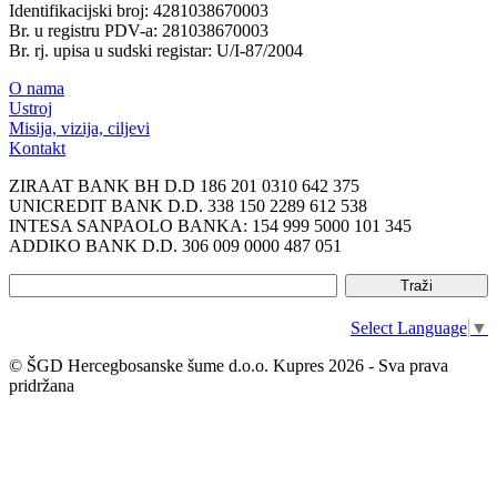
Identifikacijski broj: 4281038670003
Br. u registru PDV-a: 281038670003
Br. rj. upisa u sudski registar: U/I-87/2004
O nama
Ustroj
Misija, vizija, ciljevi
Kontakt
ZIRAAT BANK BH D.D 186 201 0310 642 375
UNICREDIT BANK D.D. 338 150 2289 612 538
INTESA SANPAOLO BANKA: 154 999 5000 101 345
ADDIKO BANK D.D. 306 009 0000 487 051
Select Language
▼
© ŠGD Hercegbosanske šume d.o.o. Kupres 2026 - Sva prava
pridržana