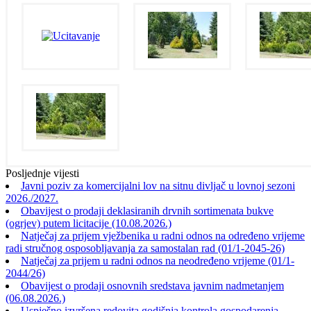
Posljednje vijesti
Javni poziv za komercijalni lov na sitnu divljač u lovnoj sezoni
2026./2027.
Obavijest o prodaji deklasiranih drvnih sortimenata bukve
(ogrjev) putem licitacije (10.08.2026.)
Natječaj za prijem vježbenika u radni odnos na određeno vrijeme
radi stručnog osposobljavanja za samostalan rad (01/1-2045-26)
Natječaj za prijem u radni odnos na neodređeno vrijeme (01/1-
2044/26)
Obavijest o prodaji osnovnih sredstava javnim nadmetanjem
(06.08.2026.)
Uspješno izvršena redovita godišnja kontrola gospodarenja