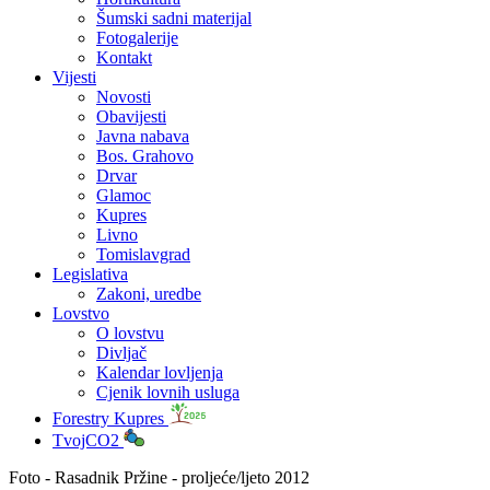
Šumski sadni materijal
Fotogalerije
Kontakt
Vijesti
Novosti
Obavijesti
Javna nabava
Bos. Grahovo
Drvar
Glamoc
Kupres
Livno
Tomislavgrad
Legislativa
Zakoni, uredbe
Lovstvo
O lovstvu
Divljač
Kalendar lovljenja
Cjenik lovnih usluga
Forestry Kupres
TvojCO2
Foto - Rasadnik Pržine - proljeće/ljeto 2012