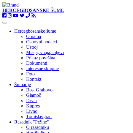
HERCEGBOSANSKE
ŠUME
Toggle
navigation
Hercegbosanske šume
O nama
Osnovni podatci
Ustroj
Misija, vizija, ciljevi
Prikaz površina
Dokumenti
Interesne skupine
Foto
Kontakt
Šumarije
Bos. Grahovo
Glamoč
Drvar
Kupres
Livno
Tomislavgrad
Rasadnik "Pržine"
O rasadniku
Hortikultura