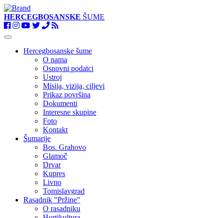
HERCEGBOSANSKE
ŠUME
Toggle
navigation
Hercegbosanske šume
O nama
Osnovni podatci
Ustroj
Misija, vizija, ciljevi
Prikaz površina
Dokumenti
Interesne skupine
Foto
Kontakt
Šumarije
Bos. Grahovo
Glamoč
Drvar
Kupres
Livno
Tomislavgrad
Rasadnik "Pržine"
O rasadniku
Hortikultura