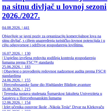
na sitnu divljač u lovnoj sezoni
2026./2027.
04.08.2026. | 441
Objavljuje se javni poziv za organizaciju komercijalnog lova na
sitnu divljač, s ciljem unapređenja turističko-lovnog potencijala i u
cilju odgovornog i održivog gospodarenja lovištima.
16.07.2026. | 130
|
Uspješno izvršena redovita godišnja kontrola gospodarenja
šumama prema FSC™ standardu
25.06.2026. | 183
|
Obavijest o provođenju redovnog nadzornog audita prema FSC®
standardima
24.06.2026. | 155
|
Hercegbosanske šume dio Highlander Blidinje avanture
16.06.2026. | 215
|
Terenska nastava studenata Šumarskog fakulteta Univerziteta u
Sarajevu u Hercegbosanskim šumama
12.06.2026. | 154
|
Izlet učenika osnovne škole „Nikola Tesla“ Drvar na Klekovaču